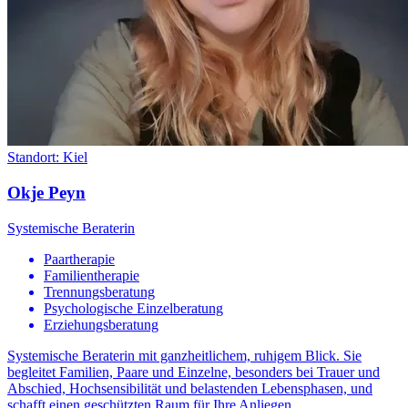
Standort:
Kiel
Okje Peyn
Systemische Beraterin
Paartherapie
Familientherapie
Trennungsberatung
Psychologische Einzelberatung
Erziehungsberatung
Systemische Beraterin mit ganzheitlichem, ruhigem Blick. Sie
begleitet Familien, Paare und Einzelne, besonders bei Trauer und
Abschied, Hochsensibilität und belastenden Lebensphasen, und
schafft einen geschützten Raum für Ihre Anliegen.