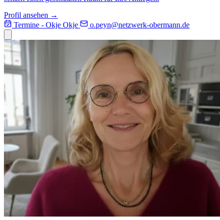
Profil ansehen →
Termine - Okje
Okje
o.peyn@
netzwerk-obermann.de