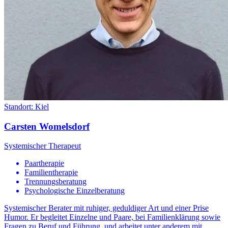
Standort:
Kiel
Carsten Womelsdorf
Systemischer Therapeut
Paartherapie
Familientherapie
Trennungsberatung
Psychologische Einzelberatung
Systemischer Berater mit ruhiger, geduldiger Art und einer Prise
Humor. Er begleitet Einzelne und Paare, bei Familienklärung sowie
Fragen zu Beruf und Führung, und arbeitet unter anderem mit