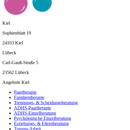
Kiel
Sophienblatt 19
24103 Kiel
Lübeck
Carl-Gauß-Straße 5
23562 Lübeck
Angebote Kiel
Paartherapie
Familientherapie
Trennungs- & Scheidungsberatung
ADHS-Paartherapie
ADHS-Einzelberatung
Psychologische Einzelberatung
Erziehungs- & Elternberatung
Trauma-Arbeit