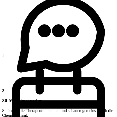
1
2
30 Minuten prüfen
Sie lernen die Therapeut:in kennen und schauen gemeinsam, ob die
Chemie stimmt.