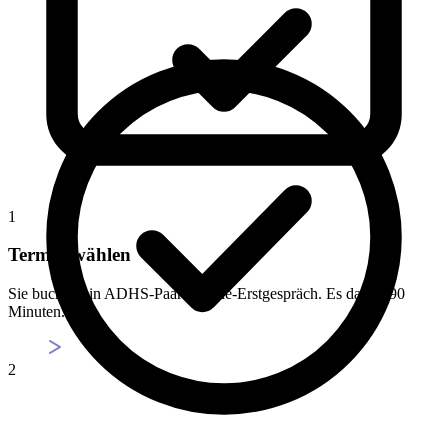
1
Termin wählen
Sie buchen ein ADHS-Paartherapie-Erstgespräch. Es dauert 90
Minuten.
2