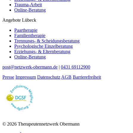
Trauma-Arbeit
Online-Beratung
Angebote Lübeck
Paartherapie
Familientherapie
Trennungs- & Scheidungsberatung
Psychologische Einzelberatung
Erziehungs- & Elternberatung
Online-Beratung
post@netzwerk-obermann.de
|
0431 69112900
Presse
Impressum
Datenschutz
AGB
Barrierefreiheit
© 2026 Therapeutennetzwerk Obermann