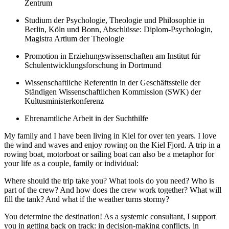
Zentrum
Studium der Psychologie, Theologie und Philosophie in
Berlin, Köln und Bonn, Abschlüsse: Diplom-Psychologin,
Magistra Artium der Theologie
Promotion in Erziehungswissenschaften am Institut für
Schulentwicklungsforschung in Dortmund
Wissenschaftliche Referentin in der Geschäftsstelle der
Ständigen Wissenschaftlichen Kommission (SWK) der
Kultusministerkonferenz
Ehrenamtliche Arbeit in der Suchthilfe
My family and I have been living in Kiel for over ten years. I love
the wind and waves and enjoy rowing on the Kiel Fjord. A trip in a
rowing boat, motorboat or sailing boat can also be a metaphor for
your life as a couple, family or individual:
Where should the trip take you? What tools do you need? Who is
part of the crew? And how does the crew work together? What will
fill the tank? And what if the weather turns stormy?
You determine the destination! As a systemic consultant, I support
you in getting back on track: in decision-making conflicts, in