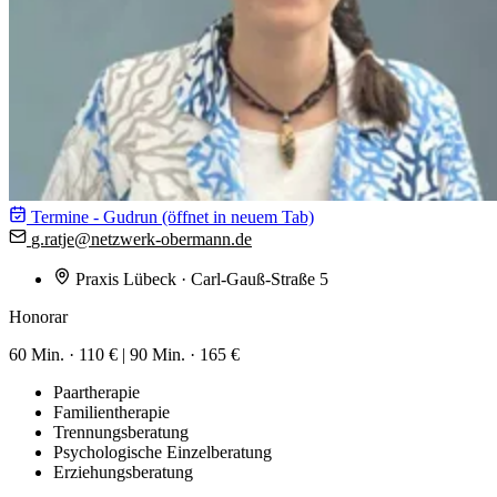
Termine - Gudrun
(öffnet in neuem Tab)
g.ratje@
netzwerk-obermann.de
Praxis Lübeck
· Carl-Gauß-Straße 5
Honorar
60 Min. ·
110 €
|
90 Min. ·
165 €
Paartherapie
Familientherapie
Trennungsberatung
Psychologische Einzelberatung
Erziehungsberatung